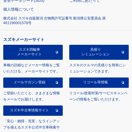
安全データシート(SDS)
ご利用にあたって
個人情報について
株式会社 スズキ自販新潟 古物商許可証番号 新潟県公安委員会 第
461190001578号
スズキメーカーサイト
スズキ四輪車
見積り
メーカーサイト
シミュレーション
車種の詳細などメーカー情報をご覧
スズキのクルマの見積りを簡単にシ
いただける、メーカーサイトです。
ミュレーションできます。
メールマガジン登録
リコール等情報
ご登録いただくと、さまざまな情報
リコール/改善対策/サービスキャンペ
をメールでお届けします。
ーンの情報をご覧いただけます。
スズキ中古車情報サイト
「安心・納得・充実」なラインアッ
プを揃えるスズキ公式中古車検索サ