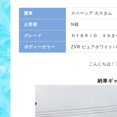
愛車
スペーシア カスタム
お客様
N様
グレード
ＨＹＢＲＩＤ ＸＳタ
ボディーカラー
ZVR ピュアホワイト
こんにちは！
納車ギ