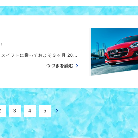
！
スイフトに乗っておよそ３ヶ月 20…
つづきを読む
2
3
4
5