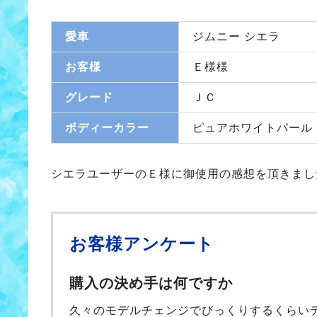
愛車
ジムニー シエラ
お客様
Ｅ様様
グレード
ＪＣ
ボディーカラー
ピュアホワイトパール
シエラユーザーのＥ様に御使用の感想を頂きまし
お客様アンケート
購入の決め手は何ですか
久々のモデルチェンジでびっくりするくらい