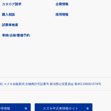
カタログ請求
企業情報
購入相談
採用情報
試乗車検索
車検/点検/整備予約
社 スズキ自販新潟 古物商許可証番号 新潟県公安委員会 第461190001578号
ル等情報
スズキ中古車情報サイト