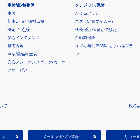
車検/点検/整備
クレジット/保険
車検
かえるプラン
新車1・6月無料点検
スズキ定額マイカー7
法定1年点検
延長保証 保証がのびた
安心メンテナンス
自動車保険
整備内容
スズキ自動車保険 ちょい得プラ
点検/整備料金表
ン
安心メンテナンスパック/カーケ
アサービス
いて
株式会
ョン
メールマガジン登録
リコー