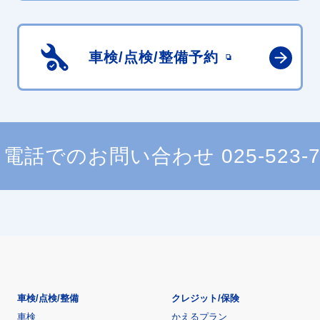
車検/点検/
整備予約
電話でのお問い合わせ
025-523-
車検/点検/整備
クレジット/保険
車検
かえるプラン