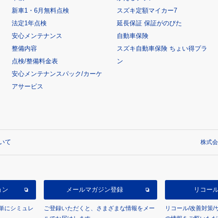
新車1・6月無料点検
スズキ定額マイカー7
法定1年点検
延長保証 保証がのびた
安心メンテナンス
自動車保険
整備内容
スズキ自動車保険 ちょい得プラ
点検/整備料金表
ン
安心メンテナンスパック/カーケ
アサービス
いて
株式会
ョン
メールマガジン登録
リコー
単にシミュレ
ご登録いただくと、さまざまな情報をメー
リコール/改善対策