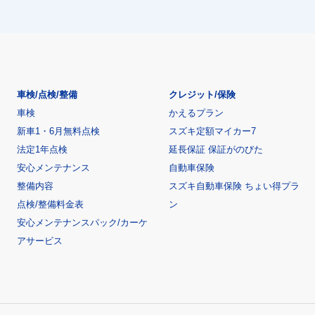
車検/点検/整備
クレジット/保険
車検
かえるプラン
新車1・6月無料点検
スズキ定額マイカー7
法定1年点検
延長保証 保証がのびた
安心メンテナンス
自動車保険
整備内容
スズキ自動車保険 ちょい得プラ
点検/整備料金表
ン
安心メンテナンスパック/カーケ
アサービス