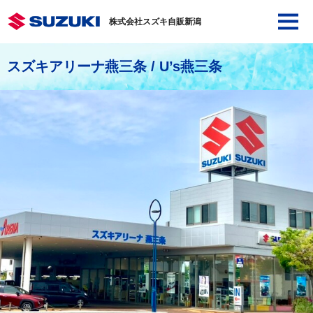
株式会社スズキ自販新潟
スズキアリーナ燕三条 / U’s燕三条