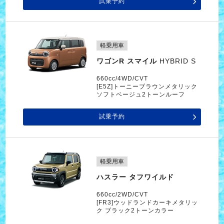
試乗予約
軽乗用車
ワゴンR スマイル
HYBRID S
660cc/4WD/CVT
[E5Z]トーニーブラウンメタリック
ソフトベージュ2トーンルーフ
試乗予約
軽乗用車
ハスラー タフワイルド
660cc/2WD/CVT
[FR3]ウッドランドカーキメタリッ
ク ブラック2トーンカラー