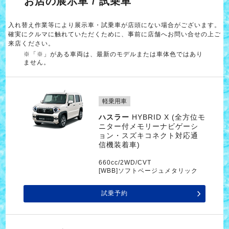
お店の展示車 / 試乗車
入れ替え作業等により展示車・試乗車が店頭にない場合がございます。
確実にクルマに触れていただくために、事前に店舗へお問い合せの上ご
来店ください。
※「※」がある車両は、最新のモデルまたは車体色ではあり
ません。
軽乗用車
ハスラー
HYBRID X (全方位モ
ニター付メモリーナビゲーシ
ョン・スズキコネクト対応通
信機装着車)
660cc/2WD/CVT
[WBB]ソフトベージュメタリック
試乗予約