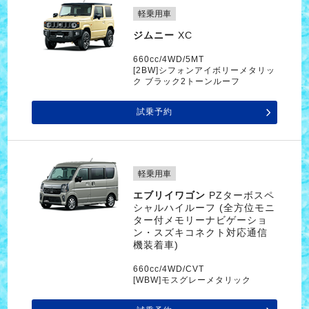
軽乗用車
ジムニー
XC
660cc/4WD/5MT
[2BW]シフォンアイボリーメタリッ
ク ブラック2トーンルーフ
試乗予約
軽乗用車
エブリイワゴン
PZターボスペ
シャルハイルーフ (全方位モニ
ター付メモリーナビゲーショ
ン・スズキコネクト対応通信
機装着車)
660cc/4WD/CVT
[WBW]モスグレーメタリック