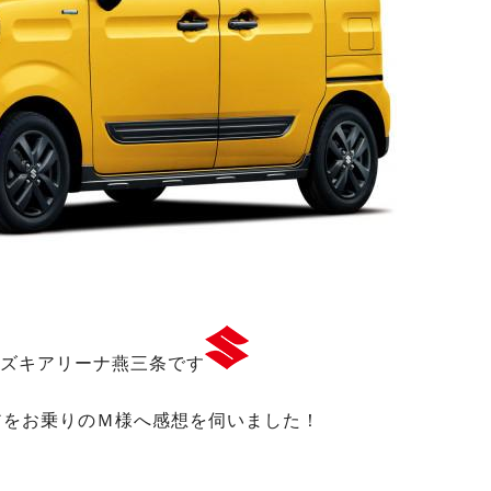
ズキアリーナ燕三条です
アをお乗りのＭ様へ感想を伺いました！