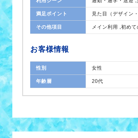
利用シーン
通勤・通学・送迎 
満足ポイント
見た目（デザイン・
その他項目
メイン利用 ,初め
お客様情報
性別
女性
年齢層
20代