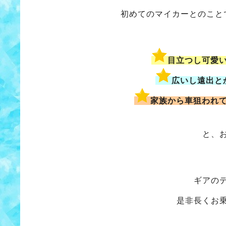
初めてのマイカーとのこと
目立つし可愛
広いし遠出と
家族から車狙われ
と、
ギアの
是非長くお