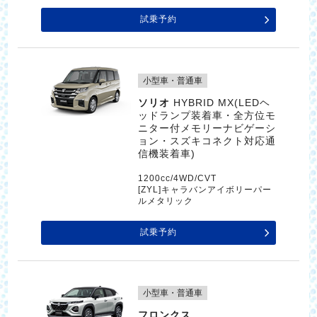
試乗予約
小型車・普通車
ソリオ
HYBRID MX(LEDヘ
ッドランプ装着車・全方位モ
ニター付メモリーナビゲーシ
ョン・スズキコネクト対応通
信機装着車)
1200cc/4WD/CVT
[ZYL]キャラバンアイボリーパー
ルメタリック
試乗予約
小型車・普通車
フロンクス