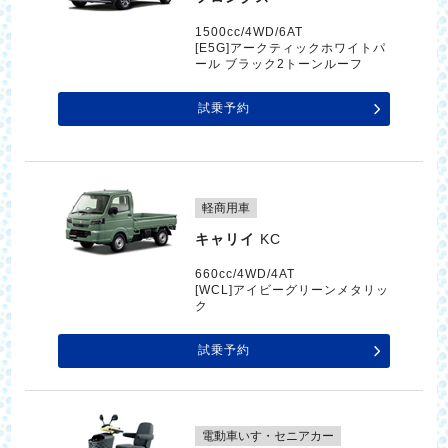
1500cc/4WD/6AT
[E5G]アークティックホワイトパ
ール ブラック2トーンルーフ
試乗予約
軽商用車
キャリイ
KC
660cc/4WD/4AT
[WCL]アイビーグリーンメタリッ
ク
試乗予約
電動車いす・セニアカー