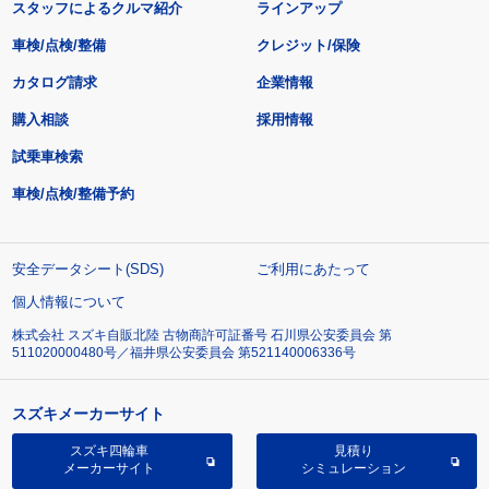
スタッフによるクルマ紹介
ラインアップ
車検/点検/整備
クレジット/保険
カタログ請求
企業情報
購入相談
採用情報
試乗車検索
車検/点検/整備予約
安全データシート(SDS)
ご利用にあたって
個人情報について
株式会社 スズキ自販北陸 古物商許可証番号 石川県公安委員会 第
511020000480号／福井県公安委員会 第521140006336号
スズキメーカーサイト
スズキ四輪車
見積り
メーカーサイト
シミュレーション