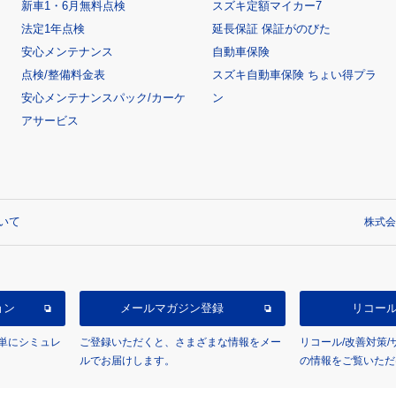
新車1・6月無料点検
スズキ定額マイカー7
法定1年点検
延長保証 保証がのびた
安心メンテナンス
自動車保険
点検/整備料金表
スズキ自動車保険 ちょい得プラ
安心メンテナンスパック/カーケ
ン
アサービス
いて
株式会
ョン
メールマガジン登録
リコー
単にシミュレ
ご登録いただくと、さまざまな情報をメー
リコール/改善対策
ルでお届けします。
の情報をご覧いただ