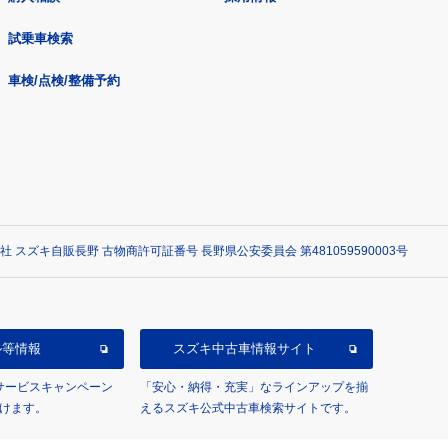
試乗車検索
車検/点検/整備予約
社 スズキ自販長野 古物商許可証番号 長野県公安委員会 第481059590003号
ル等情報
スズキ中古車情報サイト
/サービスキャンペーン
「安心・納得・充実」なラインアップを揃
けます。
えるスズキ公式中古車検索サイトです。