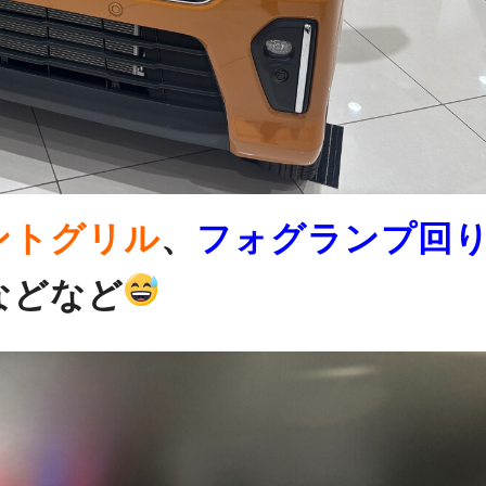
ントグリル
、
フォグランプ回
などなど