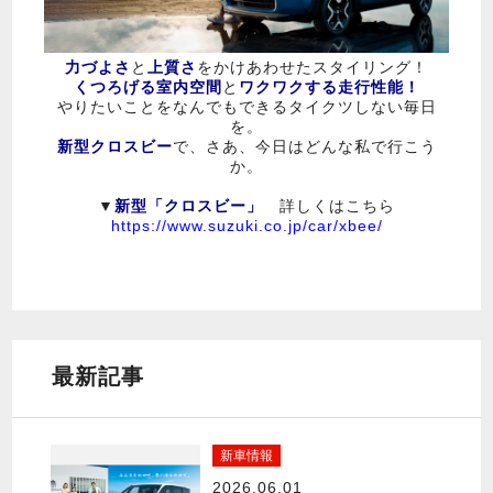
力づよさ
と
上質さ
をかけあわせたスタイリング！
くつろげる室内空間
と
ワクワクする走行性能！
やりたいことをなんでもできるタイクツしない毎日
を。
新型クロスビー
で、さあ、今日はどんな私で行こう
か。
▼
新型「クロスビー」
詳しくはこちら
https://www.suzuki.co.jp/car/xbee/
最新記事
新車情報
2026.06.01