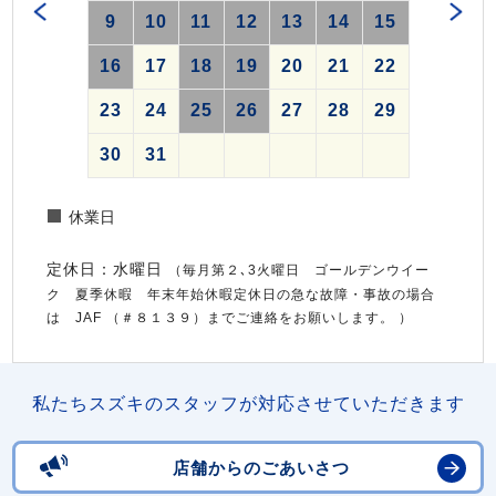
9
10
11
12
13
14
15
16
17
18
19
20
21
22
23
24
25
26
27
28
29
30
31
休業日
定休日：水曜日
（毎月第２､3火曜日 ゴールデンウイー
ク 夏季休暇 年末年始休暇定休日の急な故障・事故の場合
は JAF （＃８１３９）までご連絡をお願いします。 ）
私たちスズキのスタッフが対応させていただきます
店舗からのごあいさつ