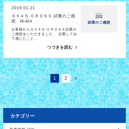
2019.01.21
ＳＸ４Ｓ-ＣＲＯＳＳ 試乗のご感
想 ᕱ⑅ᕱ✰
試乗のご感想
お客様からＳＸ４Ｓ-ＣＲＯＳＳ試乗の
ご感想をいただきました 試乗してみ
て感じたこと…
つづきを読む
1
2
カテゴリー