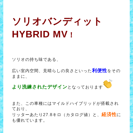
ソリオバンディット
HYBRID MV
！
ソリオの持ち味である、
利便性
広い室内空間、見晴らしの良さといった
をその
ままに、
より
洗
練されたデザイン
となっております
また、この車種にはマイルドハイブリッドが搭載され
ており、
経済性
リッターあたり27.8キロ（カタログ値）と、
に
も優れています。