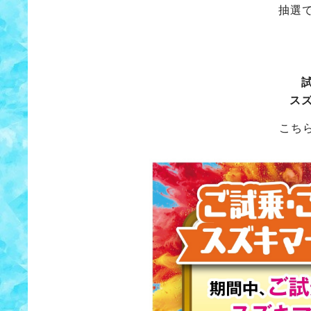
抽選
ス
こち