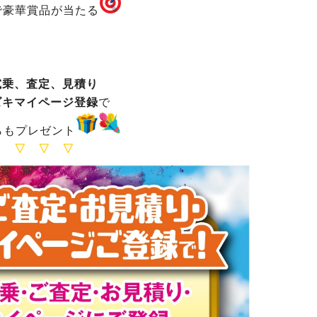
で豪華賞品が当たる
試乗、査定、見積り
ズキマイページ登録
で
らもプレゼント
▽ ▽ ▽