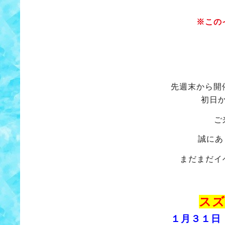
※この
先週末から開
初日
ご
誠にあ
まだまだイ
スズ
１月３１日