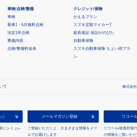
車検/点検/整備
クレジット/保険
車検
かえるプラン
新車1・6月無料点検
スズキ定額マイカー7
法定1年点検
延長保証 保証がのびた
整備内容
自動車保険
点検/整備料金表
スズキ自動車保険 ちょい得プラ
ン
いて
株式会社
ョン
メールマガジン登録
リコー
単にシミュレ
ご登録いただくと、さまざまな情報をメー
リコール/改善対策
ルでお届けします。
の情報をご覧いただ