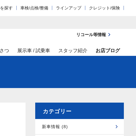
車を探す
車検/点検/整備
ラインアップ
クレジット/保険
リコール等情報
さつ
展示車 / 試乗車
スタッフ紹介
お店ブログ
カテゴリー
新車情報 (8)