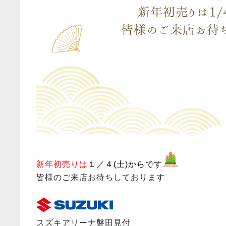
新年初売りは
１／４(土)からです
皆様のご来店お待ちしております
スズキアリーナ磐田見付