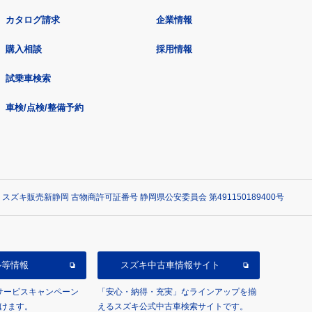
カタログ請求
企業情報
購入相談
採用情報
試乗車検索
車検/点検/整備予約
 スズキ販売新静岡 古物商許可証番号 静岡県公安委員会 第491150189400号
ル等情報
スズキ中古車情報サイト
/サービスキャンペーン
「安心・納得・充実」なラインアップを揃
けます。
えるスズキ公式中古車検索サイトです。