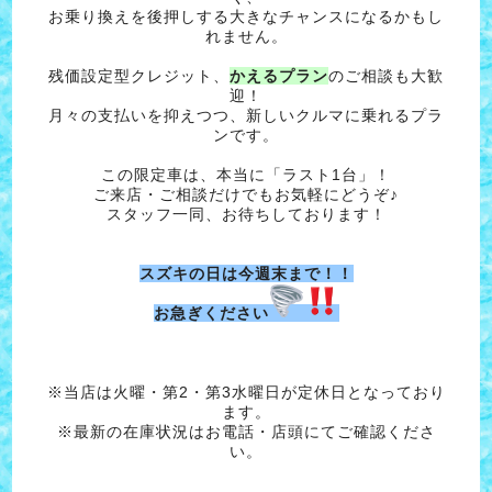
お乗り換えを後押しする大きなチャンスになるかもし
れません。
残価設定型クレジット、
かえるプラ
ン
のご相談も大歓
迎！
月々の支払いを抑えつつ、新しいクルマに乗れるプラ
ンです。
この限定車は、本当に「ラスト1台」！
ご来店・ご相談だけでもお気軽にどうぞ♪
スタッフ一同、お待ちしております！
スズキの日は今週末まで！！
お急ぎください
※当店は火曜・第2・第3水曜日が定休日となっており
ます。
※最新の在庫状況はお電話・店頭にてご確認くださ
い。