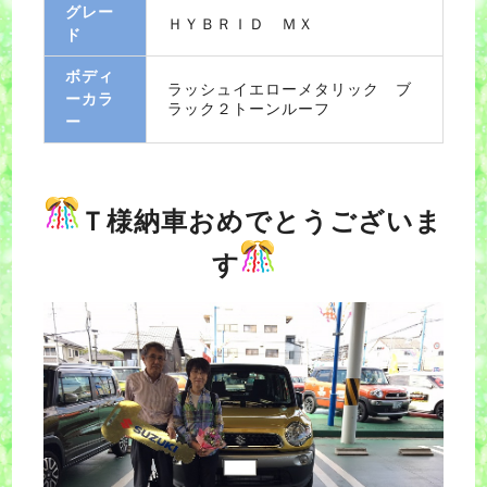
グレー
ＨＹＢＲＩＤ ＭＸ
ド
ボディ
ラッシュイエローメタリック ブ
ーカラ
ラック２トーンルーフ
ー
Ｔ様納車おめでとうございま
す