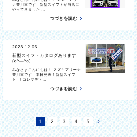
ナ豊川東です 新型スイフトが当店に
やってきました …
つづきを読む
2023.12.06
新型スイフトカタログあります
(o^―^o)
みなさまこんにちは！ スズキアリーナ
豊川東です 本日発表！新型スイフ
ト！! コレマデト…
つづきを読む
1
2
3
4
5