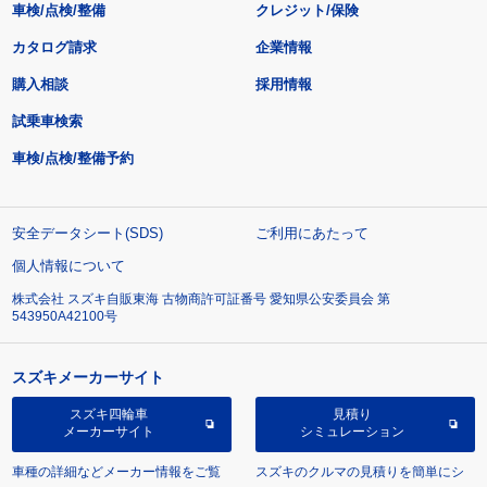
車検/点検/整備
クレジット/保険
カタログ請求
企業情報
購入相談
採用情報
試乗車検索
車検/点検/整備予約
安全データシート(SDS)
ご利用にあたって
個人情報について
株式会社 スズキ自販東海 古物商許可証番号 愛知県公安委員会 第
543950A42100号
スズキメーカーサイト
スズキ四輪車
見積り
メーカーサイト
シミュレーション
車種の詳細などメーカー情報をご覧
スズキのクルマの見積りを簡単にシ