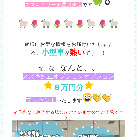
スズキアリーナ豊川東店
です
皆様にお得な情報をお届けいたします
小型車
熱い
今、
が
です！！
なんと、、
な
な、
、
スズキ純正オプションオプション
８万円分
プレゼント
いたします
※予告なく終了する場合がございますのでご了承くだ
さい