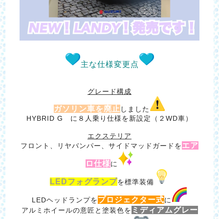
主な仕様変更点
グレード構成
ガソリン車を廃止
しました
HYBRID G に８人乗り仕様を新設定（２WD車）
エクステリア
エア
フロント、リヤバンパー、サイドマッドガードを
ロ仕様
に
LEDフォグランプ
を標準装備
プロジェクター式
LEDヘッドランプを
に
ミディアムグレー
アルミホイールの意匠と塗装色を