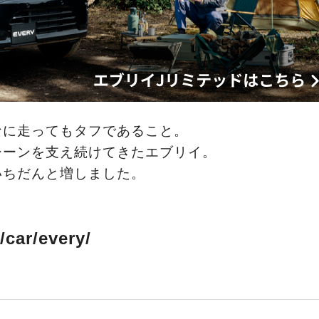
なに走ってもタフであること。
シーンを支え続けてきたエブリイ。
いちだんと増しました。
/car/every/