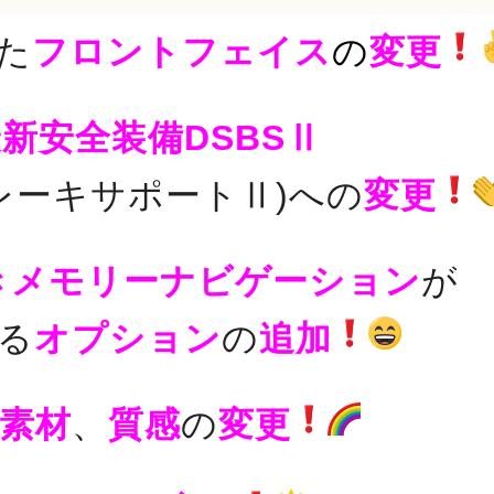
た
フロントフェイス
の
変更
新安全装備DSBSⅡ
レーキサポートⅡ)への
変更
きメモリーナビゲーション
が
る
オプション
の
追加
素材
、
質感
の
変更