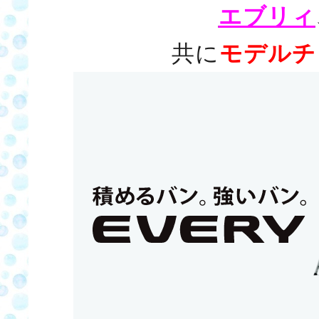
エブリィ
共に
モデルチ