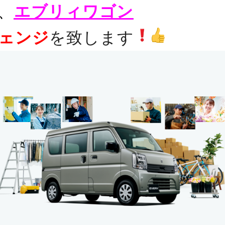
、
エブリィワゴン
ェンジ
を致します