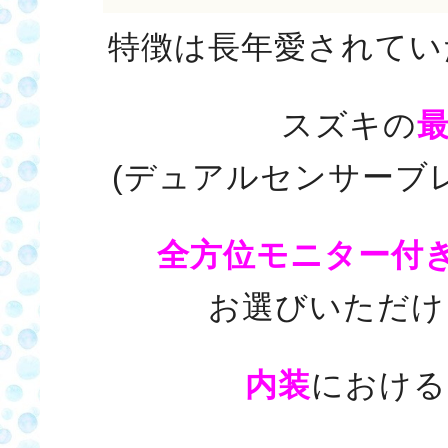
特徴は長年愛されてい
スズキの
最
(デュアルセンサーブ
全方位モニター付
お選びいただけ
内装
における