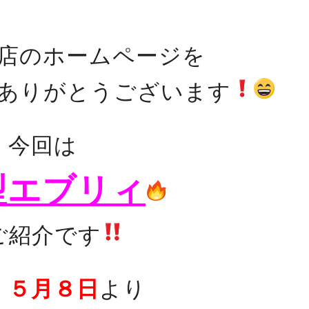
店のホームページを
ありがとうございます
今回は
型エブリィ
ご紹介です
、
５月８日
より