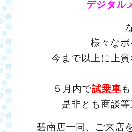
デジタル
様々なポ
今まで以上に上質
５月内で
試乗車
も
是非とも商談等
碧南店一同、ご来店