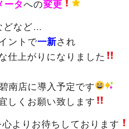
メータ
への
変更
などなど…
イントで
一新
され
な仕上がりになりました
碧南店に導入予定です
宜しくお願い致します
を心よりお待ちしております