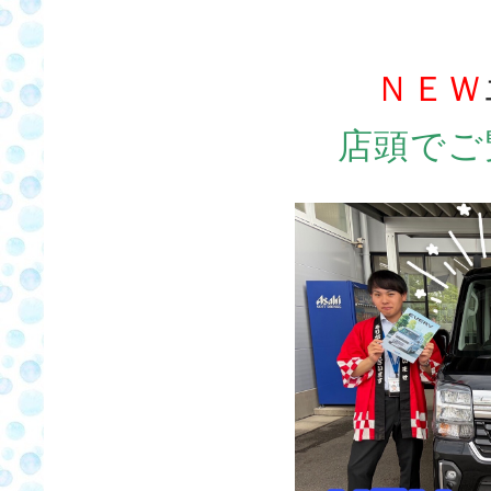
ＮＥＷ
店頭でご