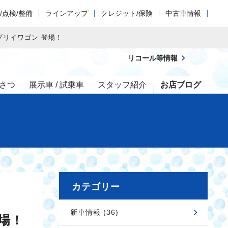
/点検/整備
ラインアップ
クレジット/保険
中古車情報
ブリイワゴン 登場！
リコール等情報
さつ
展示車 / 試乗車
スタッフ紹介
お店ブログ
カテゴリー
新車情報 (36)
場！