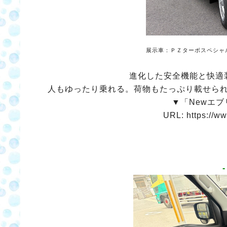
展示車：ＰＺターボスペシャ
進化した安全機能と快適
人もゆったり乗れる。荷物もたっぷり載せら
▼「Newエ
URL:
https://w