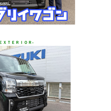
-ＥＸＴＥＲＩＯＲ-