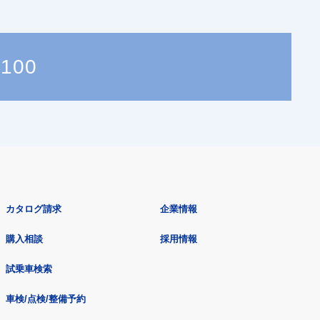
3100
カタログ請求
企業情報
購入相談
採用情報
試乗車検索
車検/点検/整備予約