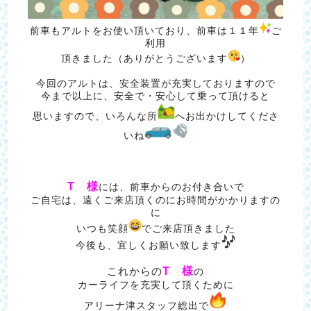
前車もアルトをお使い頂いており、前車は１１年
ご
利用
頂きました（ありがとうございます
）
今回のアルトは、安全装置が充実しておりますので
今まで以上に、安全で・安心して乗って頂けると
思いますので、いろんな所
へお出かけしてくださ
いね
T 様
には、前車からのお付き合いで
ご自宅は、遠くご来店頂くのにお時間がかかりますの
に
いつも笑顔
でご来店頂きました
今後も、宜しくお願い致します
T 様
これからの
の
カーライフを充実して頂くために
アリーナ津スタッフ総出で