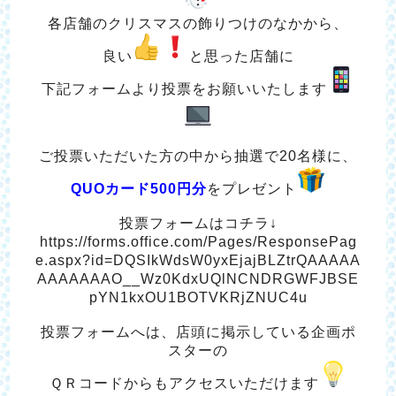
各店舗のクリスマスの飾りつけのなかから、
良い
と思った店舗に
下記フォームより投票をお願いいたします
ご投票いただいた方の中から抽選で20名様に、
QUOカード500円分
をプレゼント
投票フォームはコチラ↓
https://forms.office.com/Pages/ResponsePag
e.aspx?id=DQSIkWdsW0yxEjajBLZtrQAAAAA
AAAAAAAO__Wz0KdxUQlNCNDRGWFJBSE
pYN1kxOU1BOTVKRjZNUC4u
投票フォームへは、店頭に掲示している企画ポ
スターの
ＱＲコードからもアクセスいただけます