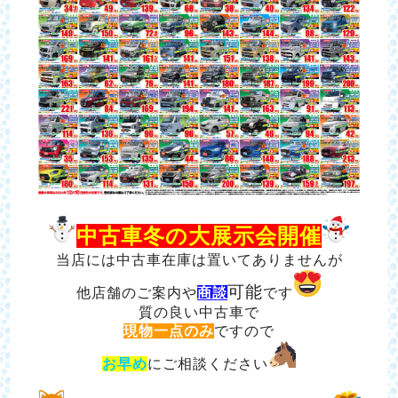
中古車冬の大展示会開催
当店には中古車在庫は置いてありませんが
可能
他店舗のご案内や
商談
です
質の良い中古車で
現物一点のみ
ですので
お早め
にご相談ください