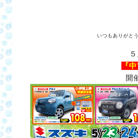
いつもありがと
５
『中
開