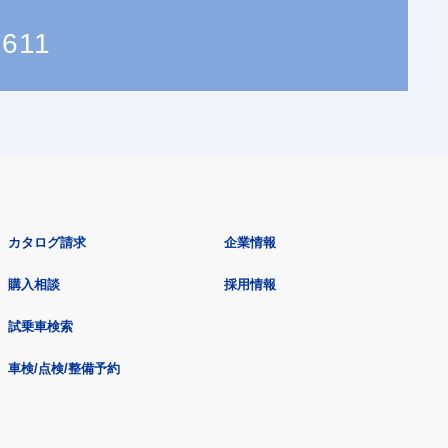
7611
カタログ請求
企業情報
購入相談
採用情報
試乗車検索
車検/点検/整備予約