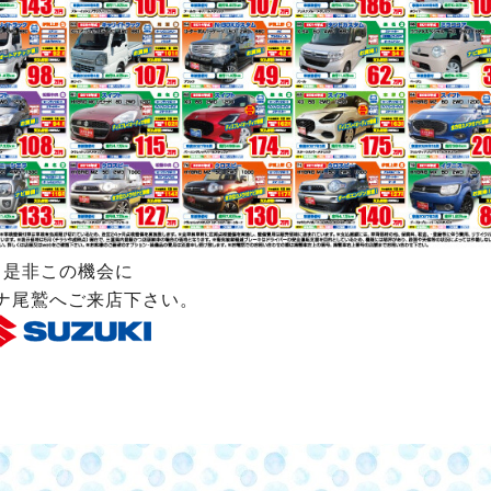
是非この機会に
ナ尾鷲へご来店下さい。