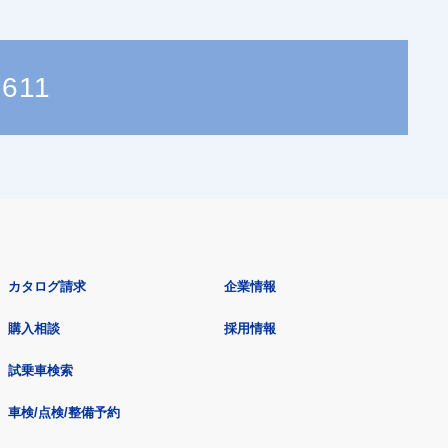
7611
カタログ請求
企業情報
購入相談
採用情報
試乗車検索
車検/点検/整備予約