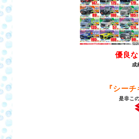
優良な
成
『シーチ
是非こ