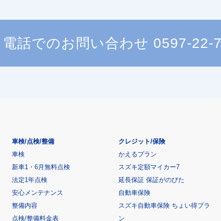
電話でのお問い合わせ
0597-22-
車検/点検/整備
クレジット/保険
車検
かえるプラン
新車1・6月無料点検
スズキ定額マイカー7
法定1年点検
延長保証 保証がのびた
安心メンテナンス
自動車保険
整備内容
スズキ自動車保険 ちょい得プラ
点検/整備料金表
ン