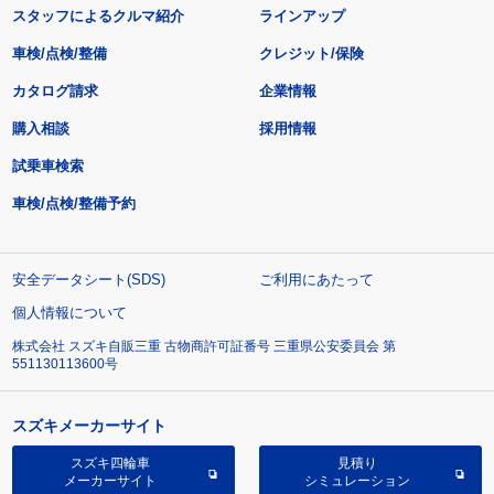
スタッフによるクルマ紹介
ラインアップ
車検/点検/整備
クレジット/保険
カタログ請求
企業情報
購入相談
採用情報
試乗車検索
車検/点検/整備予約
安全データシート(SDS)
ご利用にあたって
個人情報について
株式会社 スズキ自販三重 古物商許可証番号 三重県公安委員会 第
551130113600号
スズキメーカーサイト
スズキ四輪車
見積り
メーカーサイト
シミュレーション