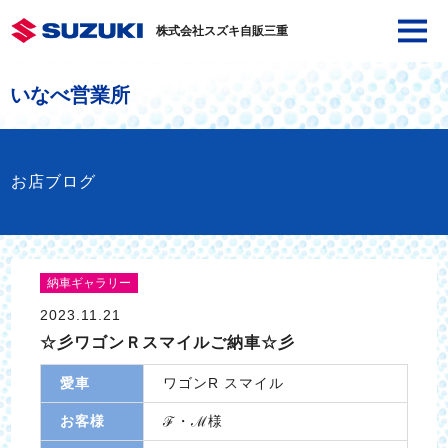
株式会社スズキ自販三重
いなべ営業所
お店ブログ
納車ギャラリー
2023.11.21
☆彡ワゴンＲスマイルご納車☆彡
愛車
ワゴンR スマイル
お客様
ℱ・ℳ様