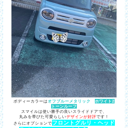
ボディーカラーは
オフブルーメタリック
ホワイト2
トーンルーフ
スマイルは使い勝手の良いスライドドアで、
丸みを帯びた可愛らしい
デザインが好評
です！
フロントグルリ・ヘッド
さらにオプションで