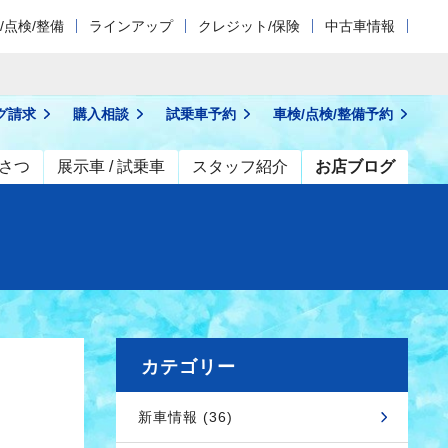
/点検/整備
ラインアップ
クレジット/保険
中古車情報
グ請求
購入相談
試乗車予約
車検/点検/
整備予約
さつ
展示車 / 試乗車
スタッフ紹介
お店ブログ
カテゴリー
新車情報 (36)