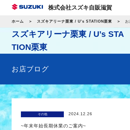
株式会社スズキ自販滋賀
ホーム
スズキアリーナ栗東 / U’s STATION栗東
お
スズキアリーナ栗東 / U’s STA
TION栗東
お店ブログ
2024.12.26
その他
~年末年始長期休業のご案内~