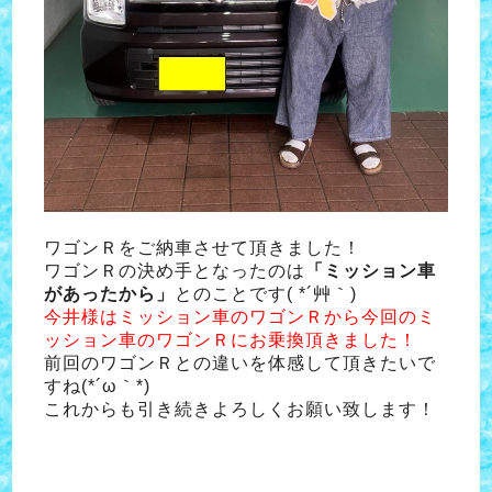
ワゴンＲをご納車させて頂きました！
ワゴンＲの決め手となったのは
「ミッション車
があったから」
とのことです( *´艸｀)
今井様はミッション車のワゴンＲから今回のミ
ッション車のワゴンＲにお乗換頂きました！
前回のワゴンＲとの違いを体感して頂きたいで
すね(*´ω｀*)
これからも引き続きよろしくお願い致します！