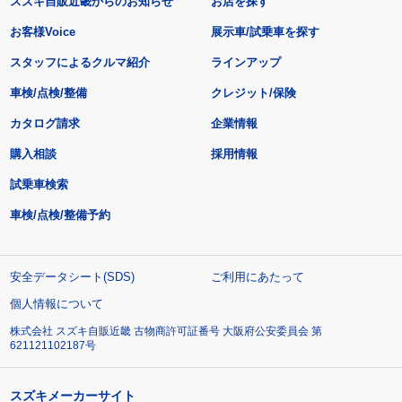
スズキ自販近畿からのお知らせ
お店を探す
お客様Voice
展示車/試乗車を探す
スタッフによるクルマ紹介
ラインアップ
車検/点検/整備
クレジット/保険
カタログ請求
企業情報
購入相談
採用情報
試乗車検索
車検/点検/整備予約
安全データシート(SDS)
ご利用にあたって
個人情報について
株式会社 スズキ自販近畿 古物商許可証番号 大阪府公安委員会 第
621121102187号
スズキメーカーサイト