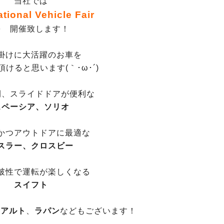
当社では
tional Vehicle Fair
を 開催致します！
掛けに大活躍のお車を
けると思います(｀･ω･´)
間、スライドドアが便利な
スペーシア、ソリオ
かつアウトドアに最適な
スラー、クロスビー
破性で運転が楽しくなる
スイフト
や
アルト
、
ラパン
などもございます！