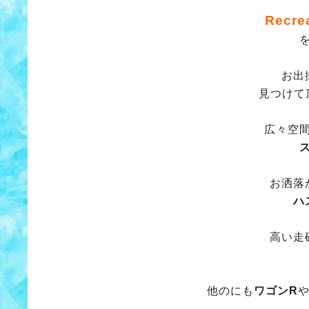
Recrea
お出
見つけて頂
広々空
お洒落
ハ
高い走
他のにも
ワゴンR