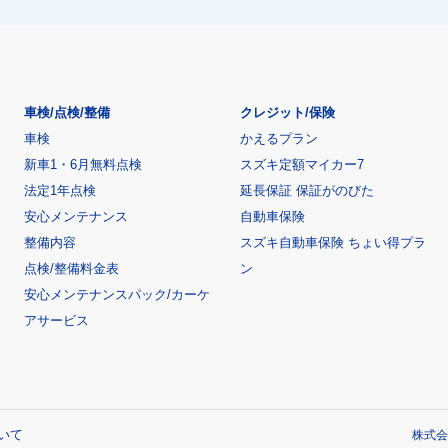
車検/点検/整備
クレジット/保険
車検
かえるプラン
新車1・6月無料点検
スズキ定額マイカー7
法定1年点検
延長保証 保証がのびた
安心メンテナンス
自動車保険
整備内容
スズキ自動車保険 ちょい得プラ
点検/整備料金表
ン
安心メンテナンスパック/カーケ
アサービス
いて
株式会