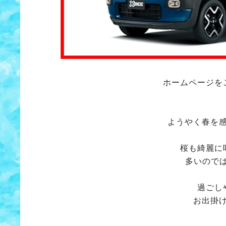
ホームページを
ようやく春を
桜も綺麗に
多いのでは
過ごし
お出掛