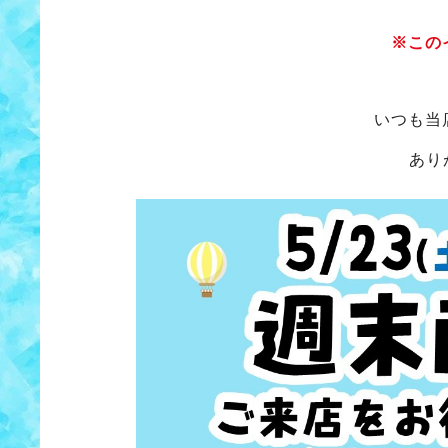
※この
いつも当
あり