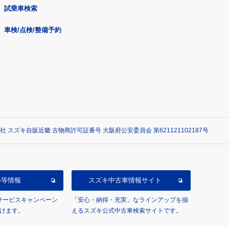
試乗車検索
車検/点検/整備予約
社 スズキ自販近畿 古物商許可証番号 大阪府公安委員会 第621121102187号
ル等情報
スズキ中古車情報サイト
/サービスキャンペーン
「安心・納得・充実」なラインアップを揃
けます。
えるスズキ公式中古車検索サイトです。