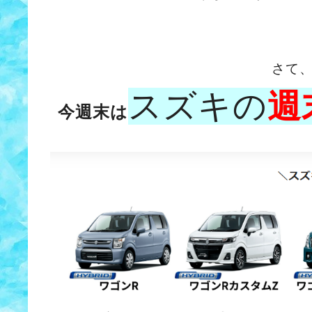
さて
スズキの
週
今週末は