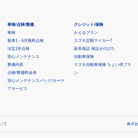
車検/点検/整備
クレジット/保険
車検
かえるプラン
新車1・6月無料点検
スズキ定額マイカー7
法定1年点検
延長保証 保証がのびた
安心メンテナンス
自動車保険
整備内容
スズキ自動車保険 ちょい得プラ
点検/整備料金表
ン
安心メンテナンスパック/カーケ
アサービス
いて
株式会