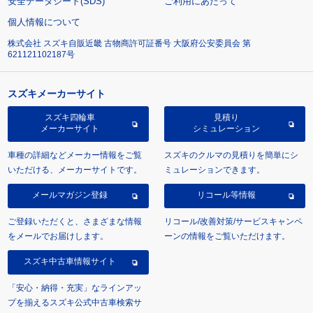
安全データシート(SDS)
ご利用にあたって
個人情報について
株式会社 スズキ自販近畿 古物商許可証番号 大阪府公安委員会 第
621121102187号
スズキメーカーサイト
スズキ四輪車
見積り
メーカーサイト
シミュレーション
車種の詳細などメーカー情報をご覧
スズキのクルマの見積りを簡単にシ
いただける、メーカーサイトです。
ミュレーションできます。
メールマガジン登録
リコール等情報
ご登録いただくと、さまざまな情報
リコール/改善対策/サービスキャンペ
をメールでお届けします。
ーンの情報をご覧いただけます。
スズキ中古車情報サイト
「安心・納得・充実」なラインアッ
プを揃えるスズキ公式中古車検索サ