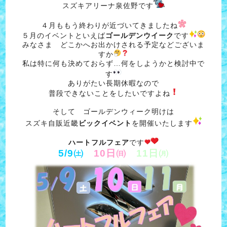
スズキアリーナ泉佐野です
４月ももう終わりが近づいてきましたね
５月のイベントといえば
ゴールデンウイーク
です
みなさま どこかへお出かけされる予定などございま
すか
私は特に何も決めておらず…何をしようかと検討中で
す
ありがたい長期休暇なので
普段できないことをしたいですよね
そして ゴールデンウィーク明けは
スズキ自販近畿
ビックイベント
を開催いたします
ハートフルフェア
です
5/9㈯
10日㈰
11日㈪