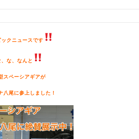
ビックニュースです
な、な、なんと
型スペーシアギアが
ナ八尾に参上しました！