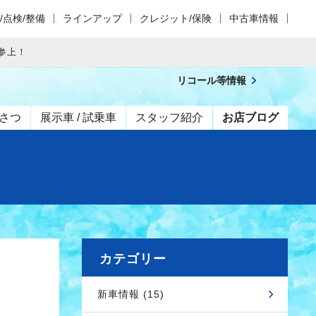
/点検/整備
ラインアップ
クレジット/保険
中古車情報
参上！
リコール等情報
さつ
展示車 / 試乗車
スタッフ紹介
お店ブログ
カテゴリー
新車情報 (15)