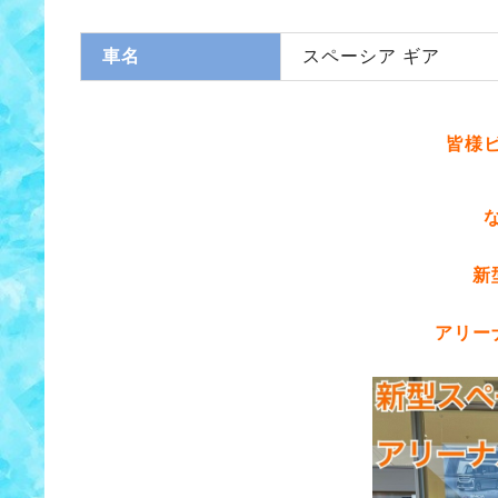
車名
スペーシア ギア
皆様
新
アリー