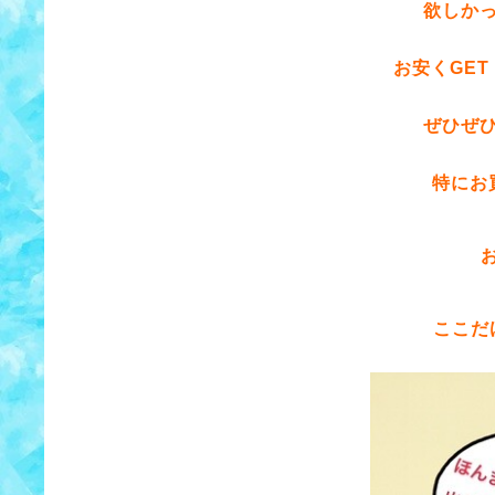
欲しか
お安くGE
ぜひぜ
特にお
ここだ