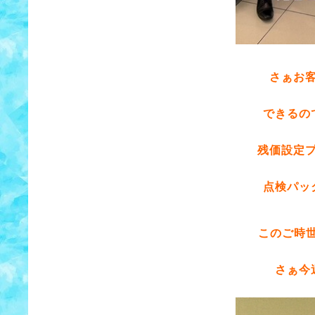
さぁお
できるの
残価設定
点検パッ
このご時
さぁ今