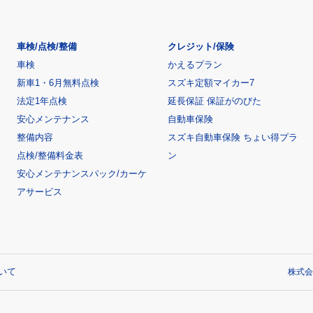
車検/点検/整備
クレジット/保険
車検
かえるプラン
新車1・6月無料点検
スズキ定額マイカー7
法定1年点検
延長保証 保証がのびた
安心メンテナンス
自動車保険
整備内容
スズキ自動車保険 ちょい得プラ
点検/整備料金表
ン
安心メンテナンスパック/カーケ
アサービス
いて
株式会