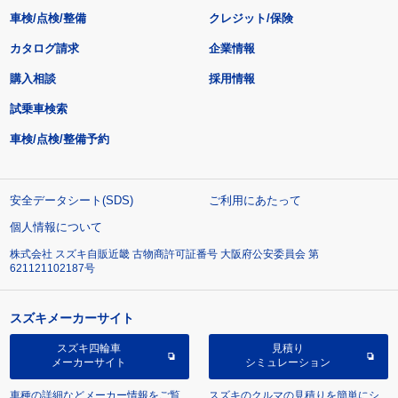
車検/点検/整備
クレジット/保険
カタログ請求
企業情報
購入相談
採用情報
試乗車検索
車検/点検/整備予約
安全データシート(SDS)
ご利用にあたって
個人情報について
株式会社 スズキ自販近畿 古物商許可証番号 大阪府公安委員会 第
621121102187号
スズキメーカーサイト
スズキ四輪車
見積り
メーカーサイト
シミュレーション
車種の詳細などメーカー情報をご覧
スズキのクルマの見積りを簡単にシ