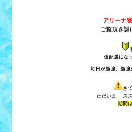
アリーナ
ご覧頂き誠
仮配属にな
毎日が勉強、勉強
さ
ただいま スズ
期間