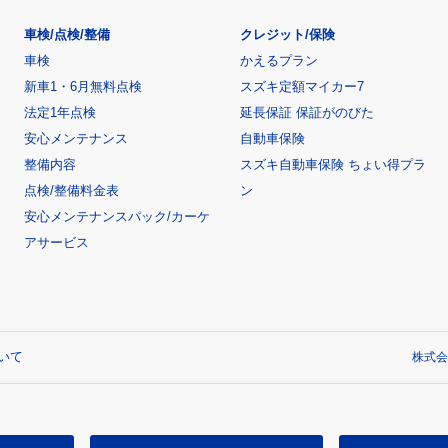
車検/点検/整備
クレジット/保険
車検
かえるプラン
新車1・6月無料点検
スズキ定額マイカー7
法定1年点検
延長保証 保証がのびた
安心メンテナンス
自動車保険
整備内容
スズキ自動車保険 ちょい得プラ
点検/整備料金表
ン
安心メンテナンスパック/カーケ
アサービス
いて
株式会