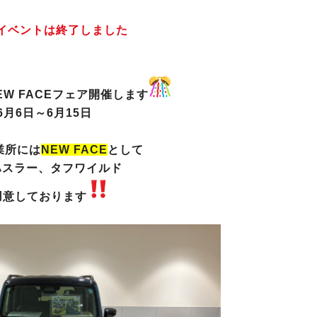
イベントは終了しました
NEW FACEフェア開催します
6月6日～6月15日
業所には
NEW FACE
として
ハスラー、タフワイルド
用意しております