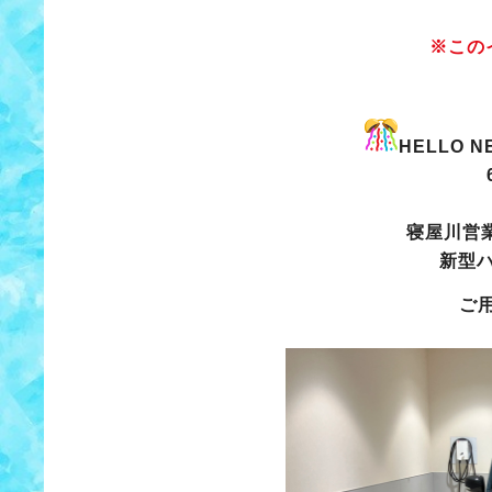
※この
HELLO 
寝屋川営
新型
ご