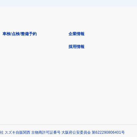
車検/点検/整備予約
企業情報
採用情報
社 スズキ自販関西 古物商許可証番号 大阪府公安委員会 第622290806401号