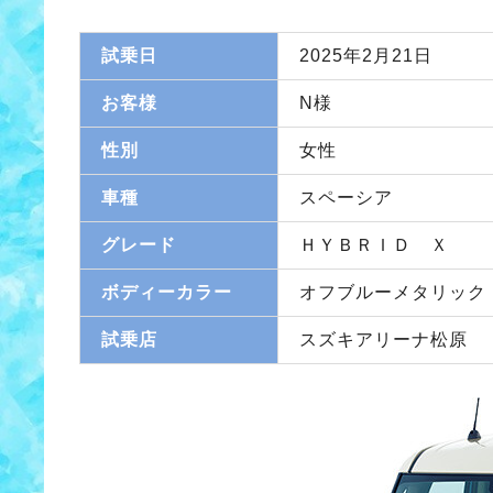
試乗日
2025年2月21日
お客様
N様
性別
女性
車種
スペーシア
グレード
ＨＹＢＲＩＤ Ｘ
ボディーカラー
オフブルーメタリック
試乗店
スズキアリーナ松原