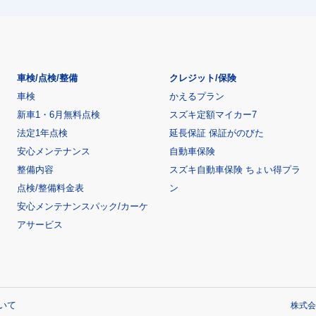
車検/点検/整備
クレジット/保険
車検
かえるプラン
新車1・6月無料点検
スズキ定額マイカー7
法定1年点検
延長保証 保証がのびた
安心メンテナンス
自動車保険
整備内容
スズキ自動車保険 ちょい得プラ
点検/整備料金表
ン
安心メンテナンスパック/カーケ
アサービス
いて
株式会