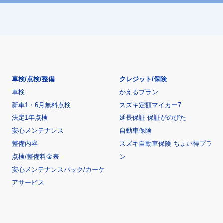
車検/点検/整備
クレジット/保険
車検
かえるプラン
新車1・6月無料点検
スズキ定額マイカー7
法定1年点検
延長保証 保証がのびた
安心メンテナンス
自動車保険
整備内容
スズキ自動車保険 ちょい得プラ
点検/整備料金表
ン
安心メンテナンスパック/カーケ
アサービス